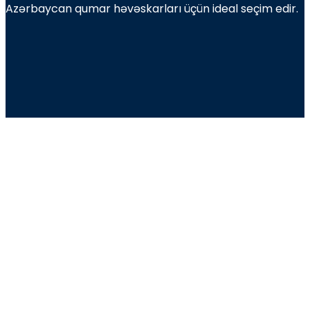
Azərbaycan qumar həvəskarları üçün ideal seçim edir.
2026 © MOSTBET